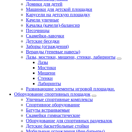
Домики для детей
Машинки для детской площадки
Карусели на детскую площадку
Качели уличные
Качалка (качели)-балансир
Песочницы
Скамейки-лавочки
Детские беседки
Заборы (ограждения)
Веранды (теневые навесы)
Лазы, мостики, мишени, стенки, лабиринты
Лазы
Мостики
Мишени
Стенки
Лабиринты
Развивающие элементы игровой площадки.
Оборудование спортивных площадок
Уличные спортивные комплексы
Спортивное оборудование
Батуты встраиваемые
Скамейки гимнастические
Оборудование для спортивных раздевалок
Детские баскетбольные стойки
Мобильные ограждения (фан-барьеры)