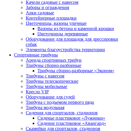
Качели садовые с навесом
Заборы и ограждения
Арки садовые
Контейнерные площадки
Цветочницы, вазоны уличные
Вазоны из бетона и каменной крошки
Цветочницы деревянные
Оборудование для площадок для дрессировки
собак
Элементы благоустройства территории
Спортивные трибуны
Аренда спортивных трибун
Трибуны сборно-разборные
Трибуны сборно-разборные «Эконом»
Трибуны с навесом
Трибуны телескопические
Трибуны мобильные
Кресло VIP
Оборудование для судей
Трибуна с подъемом первого ряда
Трибуна модульная
Сидения для спортзалов, стадионов
Сиденье пластиковое «Лужники»
Сидение пластиковое «Авангард»
Скамейки для спортзалов, стадионов