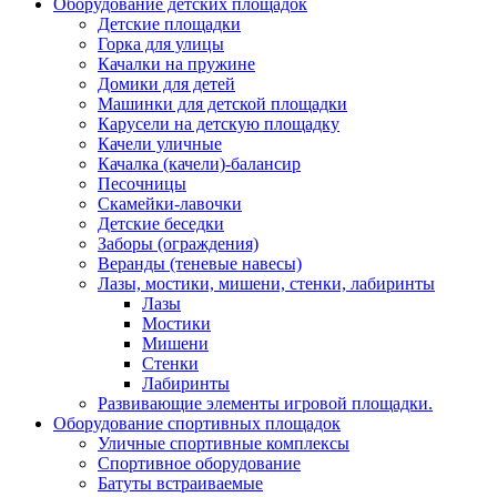
Оборудование детских площадок
Детские площадки
Горка для улицы
Качалки на пружине
Домики для детей
Машинки для детской площадки
Карусели на детскую площадку
Качели уличные
Качалка (качели)-балансир
Песочницы
Скамейки-лавочки
Детские беседки
Заборы (ограждения)
Веранды (теневые навесы)
Лазы, мостики, мишени, стенки, лабиринты
Лазы
Мостики
Мишени
Стенки
Лабиринты
Развивающие элементы игровой площадки.
Оборудование спортивных площадок
Уличные спортивные комплексы
Спортивное оборудование
Батуты встраиваемые