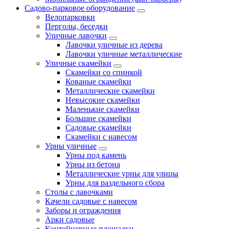
Садово-парковое оборудование
Велопарковки
Перголы, беседки
Уличные лавочки
Лавочки уличные из дерева
Лавочки уличные металлические
Уличные скамейки
Скамейки со спинкой
Кованые скамейки
Металлические скамейки
Невысокие скамейки
Маленькие скамейки
Большие скамейки
Садовые скамейки
Скамейки с навесом
Урны уличные
Урны под камень
Урны из бетона
Металлические урны для улицы
Урны для раздельного сбора
Столы с лавочками
Качели садовые с навесом
Заборы и ограждения
Арки садовые
Контейнерные площадки