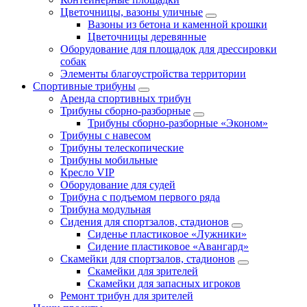
Цветочницы, вазоны уличные
Вазоны из бетона и каменной крошки
Цветочницы деревянные
Оборудование для площадок для дрессировки
собак
Элементы благоустройства территории
Спортивные трибуны
Аренда спортивных трибун
Трибуны сборно-разборные
Трибуны сборно-разборные «Эконом»
Трибуны с навесом
Трибуны телескопические
Трибуны мобильные
Кресло VIP
Оборудование для судей
Трибуна с подъемом первого ряда
Трибуна модульная
Сидения для спортзалов, стадионов
Сиденье пластиковое «Лужники»
Сидение пластиковое «Авангард»
Скамейки для спортзалов, стадионов
Скамейки для зрителей
Скамейки для запасных игроков
Ремонт трибун для зрителей