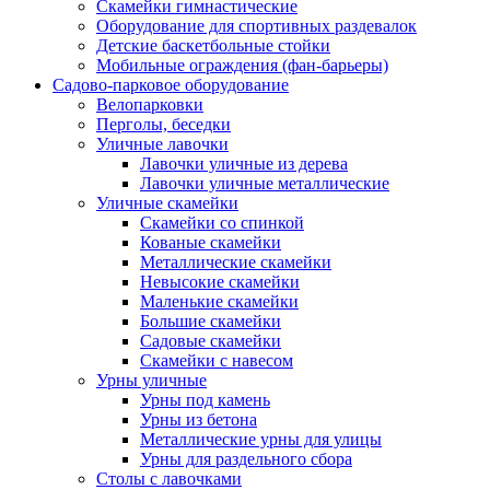
Скамейки гимнастические
Оборудование для спортивных раздевалок
Детские баскетбольные стойки
Мобильные ограждения (фан-барьеры)
Садово-парковое оборудование
Велопарковки
Перголы, беседки
Уличные лавочки
Лавочки уличные из дерева
Лавочки уличные металлические
Уличные скамейки
Скамейки со спинкой
Кованые скамейки
Металлические скамейки
Невысокие скамейки
Маленькие скамейки
Большие скамейки
Садовые скамейки
Скамейки с навесом
Урны уличные
Урны под камень
Урны из бетона
Металлические урны для улицы
Урны для раздельного сбора
Столы с лавочками