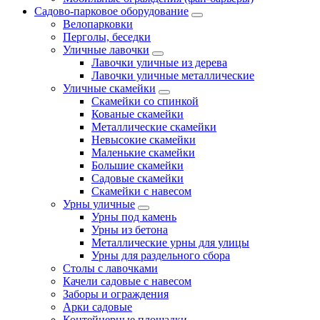
Садово-парковое оборудование
Велопарковки
Перголы, беседки
Уличные лавочки
Лавочки уличные из дерева
Лавочки уличные металлические
Уличные скамейки
Скамейки со спинкой
Кованые скамейки
Металлические скамейки
Невысокие скамейки
Маленькие скамейки
Большие скамейки
Садовые скамейки
Скамейки с навесом
Урны уличные
Урны под камень
Урны из бетона
Металлические урны для улицы
Урны для раздельного сбора
Столы с лавочками
Качели садовые с навесом
Заборы и ограждения
Арки садовые
Контейнерные площадки