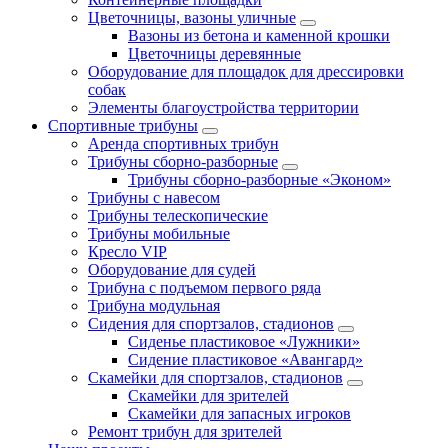
Цветочницы, вазоны уличные
Вазоны из бетона и каменной крошки
Цветочницы деревянные
Оборудование для площадок для дрессировки
собак
Элементы благоустройства территории
Спортивные трибуны
Аренда спортивных трибун
Трибуны сборно-разборные
Трибуны сборно-разборные «Эконом»
Трибуны с навесом
Трибуны телескопические
Трибуны мобильные
Кресло VIP
Оборудование для судей
Трибуна с подъемом первого ряда
Трибуна модульная
Сидения для спортзалов, стадионов
Сиденье пластиковое «Лужники»
Сидение пластиковое «Авангард»
Скамейки для спортзалов, стадионов
Скамейки для зрителей
Скамейки для запасных игроков
Ремонт трибун для зрителей