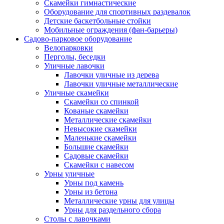
Скамейки гимнастические
Оборудование для спортивных раздевалок
Детские баскетбольные стойки
Мобильные ограждения (фан-барьеры)
Садово-парковое оборудование
Велопарковки
Перголы, беседки
Уличные лавочки
Лавочки уличные из дерева
Лавочки уличные металлические
Уличные скамейки
Скамейки со спинкой
Кованые скамейки
Металлические скамейки
Невысокие скамейки
Маленькие скамейки
Большие скамейки
Садовые скамейки
Скамейки с навесом
Урны уличные
Урны под камень
Урны из бетона
Металлические урны для улицы
Урны для раздельного сбора
Столы с лавочками