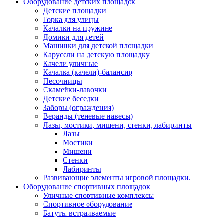
Оборудование детских площадок
Детские площадки
Горка для улицы
Качалки на пружине
Домики для детей
Машинки для детской площадки
Карусели на детскую площадку
Качели уличные
Качалка (качели)-балансир
Песочницы
Скамейки-лавочки
Детские беседки
Заборы (ограждения)
Веранды (теневые навесы)
Лазы, мостики, мишени, стенки, лабиринты
Лазы
Мостики
Мишени
Стенки
Лабиринты
Развивающие элементы игровой площадки.
Оборудование спортивных площадок
Уличные спортивные комплексы
Спортивное оборудование
Батуты встраиваемые