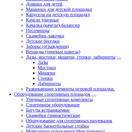
Домики для детей
Машинки для детской площадки
Карусели на детскую площадку
Качели уличные
Качалка (качели)-балансир
Песочницы
Скамейки-лавочки
Детские беседки
Заборы (ограждения)
Веранды (теневые навесы)
Лазы, мостики, мишени, стенки, лабиринты
Лазы
Мостики
Мишени
Стенки
Лабиринты
Развивающие элементы игровой площадки.
Оборудование спортивных площадок
Уличные спортивные комплексы
Спортивное оборудование
Батуты встраиваемые
Скамейки гимнастические
Оборудование для спортивных раздевалок
Детские баскетбольные стойки
Мобильные ограждения (фан-барьеры)