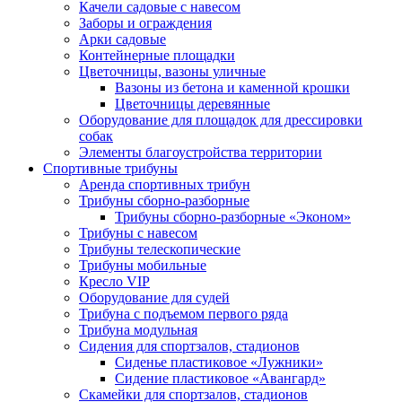
Качели садовые с навесом
Заборы и ограждения
Арки садовые
Контейнерные площадки
Цветочницы, вазоны уличные
Вазоны из бетона и каменной крошки
Цветочницы деревянные
Оборудование для площадок для дрессировки
собак
Элементы благоустройства территории
Спортивные трибуны
Аренда спортивных трибун
Трибуны сборно-разборные
Трибуны сборно-разборные «Эконом»
Трибуны с навесом
Трибуны телескопические
Трибуны мобильные
Кресло VIP
Оборудование для судей
Трибуна с подъемом первого ряда
Трибуна модульная
Сидения для спортзалов, стадионов
Сиденье пластиковое «Лужники»
Сидение пластиковое «Авангард»
Скамейки для спортзалов, стадионов