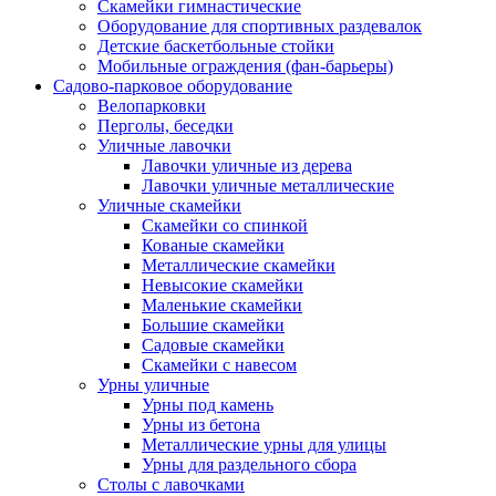
Скамейки гимнастические
Оборудование для спортивных раздевалок
Детские баскетбольные стойки
Мобильные ограждения (фан-барьеры)
Садово-парковое оборудование
Велопарковки
Перголы, беседки
Уличные лавочки
Лавочки уличные из дерева
Лавочки уличные металлические
Уличные скамейки
Скамейки со спинкой
Кованые скамейки
Металлические скамейки
Невысокие скамейки
Маленькие скамейки
Большие скамейки
Садовые скамейки
Скамейки с навесом
Урны уличные
Урны под камень
Урны из бетона
Металлические урны для улицы
Урны для раздельного сбора
Столы с лавочками