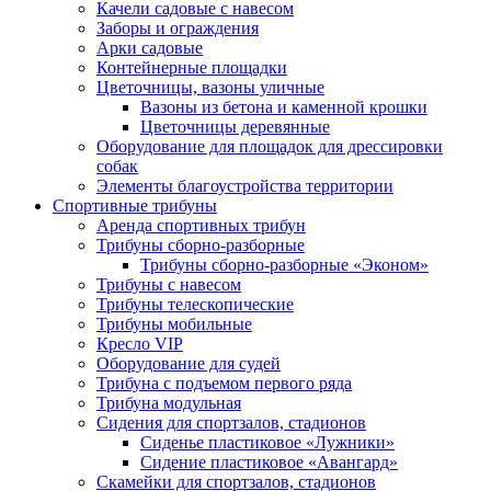
Качели садовые с навесом
Заборы и ограждения
Арки садовые
Контейнерные площадки
Цветочницы, вазоны уличные
Вазоны из бетона и каменной крошки
Цветочницы деревянные
Оборудование для площадок для дрессировки
собак
Элементы благоустройства территории
Спортивные трибуны
Аренда спортивных трибун
Трибуны сборно-разборные
Трибуны сборно-разборные «Эконом»
Трибуны с навесом
Трибуны телескопические
Трибуны мобильные
Кресло VIP
Оборудование для судей
Трибуна с подъемом первого ряда
Трибуна модульная
Сидения для спортзалов, стадионов
Сиденье пластиковое «Лужники»
Сидение пластиковое «Авангард»
Скамейки для спортзалов, стадионов