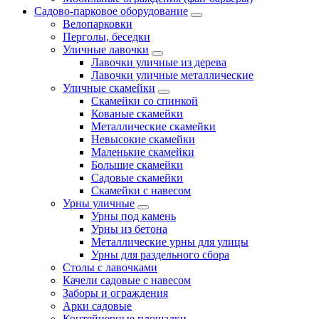
Садово-парковое оборудование
Велопарковки
Перголы, беседки
Уличные лавочки
Лавочки уличные из дерева
Лавочки уличные металлические
Уличные скамейки
Скамейки со спинкой
Кованые скамейки
Металлические скамейки
Невысокие скамейки
Маленькие скамейки
Большие скамейки
Садовые скамейки
Скамейки с навесом
Урны уличные
Урны под камень
Урны из бетона
Металлические урны для улицы
Урны для раздельного сбора
Столы с лавочками
Качели садовые с навесом
Заборы и ограждения
Арки садовые
Контейнерные площадки