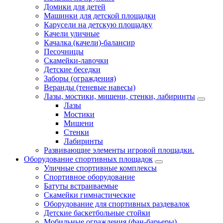
Домики для детей
Машинки для детской площадки
Карусели на детскую площадку
Качели уличные
Качалка (качели)-балансир
Песочницы
Скамейки-лавочки
Детские беседки
Заборы (ограждения)
Веранды (теневые навесы)
Лазы, мостики, мишени, стенки, лабиринты
Лазы
Мостики
Мишени
Стенки
Лабиринты
Развивающие элементы игровой площадки.
Оборудование спортивных площадок
Уличные спортивные комплексы
Спортивное оборудование
Батуты встраиваемые
Скамейки гимнастические
Оборудование для спортивных раздевалок
Детские баскетбольные стойки
Мобильные ограждения (фан-барьеры)