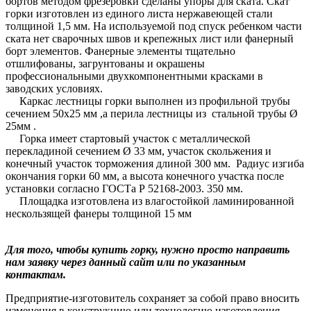
бортов методом фрезеровки сделаны упоры для ската. Скат
горки изготовлен из единого листа нержавеющей стали
толщиной 1,5 мм. На используемой под спуск ребенком части
ската нет сварочных швов и крепежных лист или фанерный
борт элементов. Фанерные элементы тщательно
отшлифованы, загрунтованы и окрашены
профессиональными двухкомпонентными красками в
заводских условиях.
Каркас лестницы горки выполнен из профильной трубы
сечением 50х25 мм ,а перила лестницы из стальной трубы Ø
25мм .
Горка имеет стартовый участок с металлической
перекладиной сечением Ø 33 мм, участок скольжения и
конечный участок торможения длиной 300 мм. Радиус изгиба
окончания горки 60 мм, а высота конечного участка после
установки согласно ГОСТа Р 52168-2003. 350 мм.
Площадка изготовлена из влагостойкой ламинированной
нескользящей фанеры толщиной 15 мм
Для того, чтобы купить горку, нужно просто направить
нам заявку через данный сайт или по указанным
контактам.
Предприятие-изготовитель сохраняет за собой право вносить
изменения в конструкцию или технологию изготовления