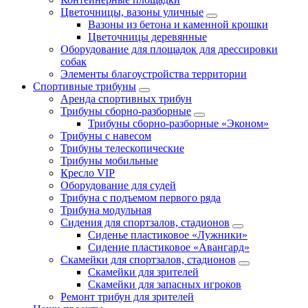
Цветочницы, вазоны уличные
Вазоны из бетона и каменной крошки
Цветочницы деревянные
Оборудование для площадок для дрессировки
собак
Элементы благоустройства территории
Спортивные трибуны
Аренда спортивных трибун
Трибуны сборно-разборные
Трибуны сборно-разборные «Эконом»
Трибуны с навесом
Трибуны телескопические
Трибуны мобильные
Кресло VIP
Оборудование для судей
Трибуна с подъемом первого ряда
Трибуна модульная
Сидения для спортзалов, стадионов
Сиденье пластиковое «Лужники»
Сидение пластиковое «Авангард»
Скамейки для спортзалов, стадионов
Скамейки для зрителей
Скамейки для запасных игроков
Ремонт трибун для зрителей