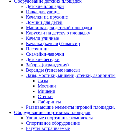
Оборудование детских площадок
Детские площадки
Горка для улицы
Качалки на пружине
Домики для детей
Машинки для детской площадки
Карусели на детскую площадку
Качели уличные
Качалка (качели)-балансир
Песочницы
Скамейки-лавочки
Детские беседки
Заборы (ограждения)
Веранды (теневые навесы)
Лазы, мостики, мишени, стенки, лабиринты
Лазы
Мостики
Мишени
Стенки
Лабиринты
Развивающие элементы игровой площадки.
Оборудование спортивных площадок
Уличные спортивные комплексы
Спортивное оборудование
Батуты встраиваемые