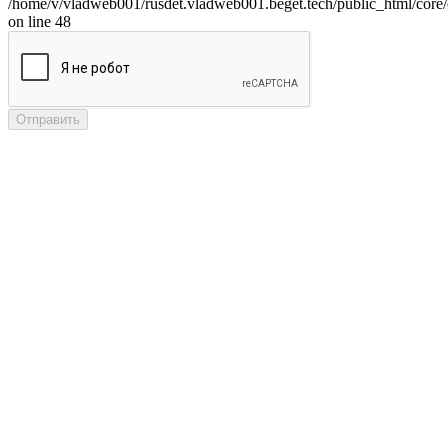
/home/v/vladweb001/rusdet.vladweb001.beget.tech/public_html/core/
on line 48
Отправить