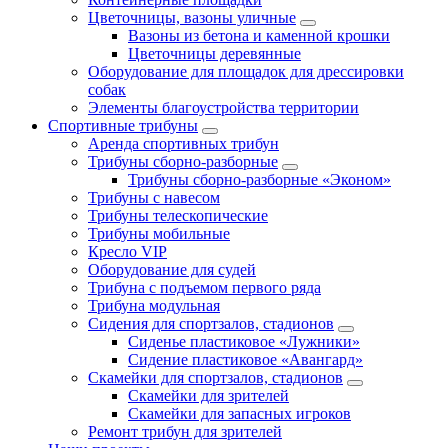
Цветочницы, вазоны уличные
Вазоны из бетона и каменной крошки
Цветочницы деревянные
Оборудование для площадок для дрессировки
собак
Элементы благоустройства территории
Спортивные трибуны
Аренда спортивных трибун
Трибуны сборно-разборные
Трибуны сборно-разборные «Эконом»
Трибуны с навесом
Трибуны телескопические
Трибуны мобильные
Кресло VIP
Оборудование для судей
Трибуна с подъемом первого ряда
Трибуна модульная
Сидения для спортзалов, стадионов
Сиденье пластиковое «Лужники»
Сидение пластиковое «Авангард»
Скамейки для спортзалов, стадионов
Скамейки для зрителей
Скамейки для запасных игроков
Ремонт трибун для зрителей