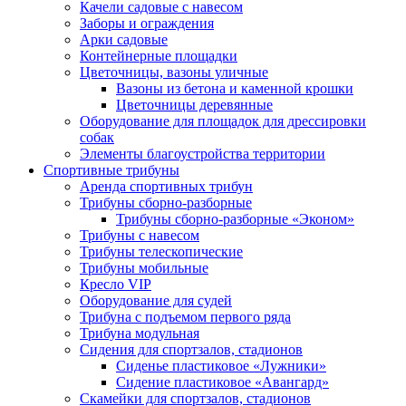
Качели садовые с навесом
Заборы и ограждения
Арки садовые
Контейнерные площадки
Цветочницы, вазоны уличные
Вазоны из бетона и каменной крошки
Цветочницы деревянные
Оборудование для площадок для дрессировки
собак
Элементы благоустройства территории
Спортивные трибуны
Аренда спортивных трибун
Трибуны сборно-разборные
Трибуны сборно-разборные «Эконом»
Трибуны с навесом
Трибуны телескопические
Трибуны мобильные
Кресло VIP
Оборудование для судей
Трибуна с подъемом первого ряда
Трибуна модульная
Сидения для спортзалов, стадионов
Сиденье пластиковое «Лужники»
Сидение пластиковое «Авангард»
Скамейки для спортзалов, стадионов