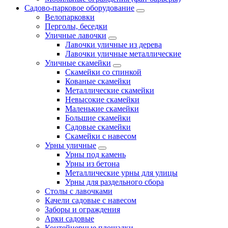
Садово-парковое оборудование
Велопарковки
Перголы, беседки
Уличные лавочки
Лавочки уличные из дерева
Лавочки уличные металлические
Уличные скамейки
Скамейки со спинкой
Кованые скамейки
Металлические скамейки
Невысокие скамейки
Маленькие скамейки
Большие скамейки
Садовые скамейки
Скамейки с навесом
Урны уличные
Урны под камень
Урны из бетона
Металлические урны для улицы
Урны для раздельного сбора
Столы с лавочками
Качели садовые с навесом
Заборы и ограждения
Арки садовые
Контейнерные площадки