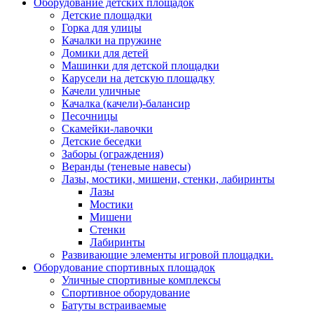
Оборудование детских площадок
Детские площадки
Горка для улицы
Качалки на пружине
Домики для детей
Машинки для детской площадки
Карусели на детскую площадку
Качели уличные
Качалка (качели)-балансир
Песочницы
Скамейки-лавочки
Детские беседки
Заборы (ограждения)
Веранды (теневые навесы)
Лазы, мостики, мишени, стенки, лабиринты
Лазы
Мостики
Мишени
Стенки
Лабиринты
Развивающие элементы игровой площадки.
Оборудование спортивных площадок
Уличные спортивные комплексы
Спортивное оборудование
Батуты встраиваемые