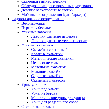
Скамейки гимнастические
Оборудование для спортивных раздевалок
Детские баскетбольные стойки
Мобильные ограждения (фан-барьеры)
Садово-парковое оборудование
Велопарковки
Перголы, беседки
Уличные лавочки
Лавочки уличные из дерева
Лавочки уличные металлические
Уличные скамейки
Скамейки со спинкой
Кованые скамейки
Металлические скамейки
Невысокие скамейки
Маленькие скамейки
Большие скамейки
Садовые скамейки
Скамейки с навесом
Урны уличные
Урны под камень
Урны из бетона
Металлические урны для улицы
Урны для раздельного сбора
Столы с лавочками