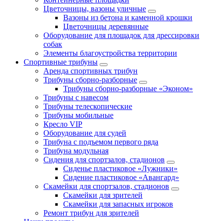
Цветочницы, вазоны уличные
Вазоны из бетона и каменной крошки
Цветочницы деревянные
Оборудование для площадок для дрессировки
собак
Элементы благоустройства территории
Спортивные трибуны
Аренда спортивных трибун
Трибуны сборно-разборные
Трибуны сборно-разборные «Эконом»
Трибуны с навесом
Трибуны телескопические
Трибуны мобильные
Кресло VIP
Оборудование для судей
Трибуна с подъемом первого ряда
Трибуна модульная
Сидения для спортзалов, стадионов
Сиденье пластиковое «Лужники»
Сидение пластиковое «Авангард»
Скамейки для спортзалов, стадионов
Скамейки для зрителей
Скамейки для запасных игроков
Ремонт трибун для зрителей