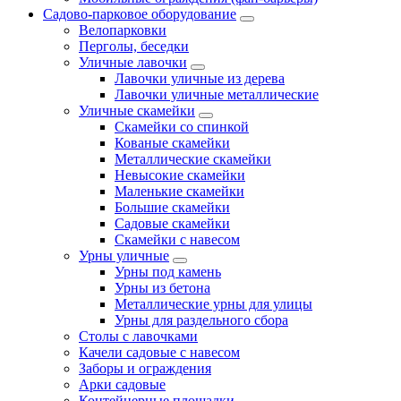
Садово-парковое оборудование
Велопарковки
Перголы, беседки
Уличные лавочки
Лавочки уличные из дерева
Лавочки уличные металлические
Уличные скамейки
Скамейки со спинкой
Кованые скамейки
Металлические скамейки
Невысокие скамейки
Маленькие скамейки
Большие скамейки
Садовые скамейки
Скамейки с навесом
Урны уличные
Урны под камень
Урны из бетона
Металлические урны для улицы
Урны для раздельного сбора
Столы с лавочками
Качели садовые с навесом
Заборы и ограждения
Арки садовые
Контейнерные площадки