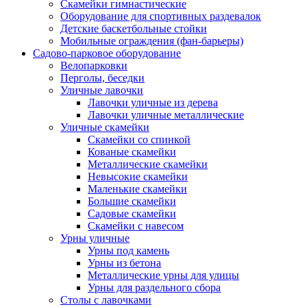
Скамейки гимнастические
Оборудование для спортивных раздевалок
Детские баскетбольные стойки
Мобильные ограждения (фан-барьеры)
Садово-парковое оборудование
Велопарковки
Перголы, беседки
Уличные лавочки
Лавочки уличные из дерева
Лавочки уличные металлические
Уличные скамейки
Скамейки со спинкой
Кованые скамейки
Металлические скамейки
Невысокие скамейки
Маленькие скамейки
Большие скамейки
Садовые скамейки
Скамейки с навесом
Урны уличные
Урны под камень
Урны из бетона
Металлические урны для улицы
Урны для раздельного сбора
Столы с лавочками