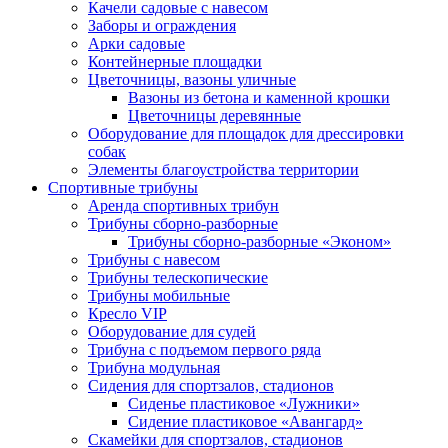
Качели садовые с навесом
Заборы и ограждения
Арки садовые
Контейнерные площадки
Цветочницы, вазоны уличные
Вазоны из бетона и каменной крошки
Цветочницы деревянные
Оборудование для площадок для дрессировки
собак
Элементы благоустройства территории
Спортивные трибуны
Аренда спортивных трибун
Трибуны сборно-разборные
Трибуны сборно-разборные «Эконом»
Трибуны с навесом
Трибуны телескопические
Трибуны мобильные
Кресло VIP
Оборудование для судей
Трибуна с подъемом первого ряда
Трибуна модульная
Сидения для спортзалов, стадионов
Сиденье пластиковое «Лужники»
Сидение пластиковое «Авангард»
Скамейки для спортзалов, стадионов