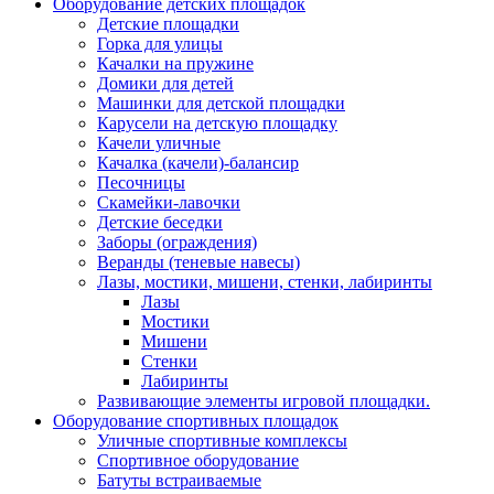
Оборудование детских площадок
Детские площадки
Горка для улицы
Качалки на пружине
Домики для детей
Машинки для детской площадки
Карусели на детскую площадку
Качели уличные
Качалка (качели)-балансир
Песочницы
Скамейки-лавочки
Детские беседки
Заборы (ограждения)
Веранды (теневые навесы)
Лазы, мостики, мишени, стенки, лабиринты
Лазы
Мостики
Мишени
Стенки
Лабиринты
Развивающие элементы игровой площадки.
Оборудование спортивных площадок
Уличные спортивные комплексы
Спортивное оборудование
Батуты встраиваемые