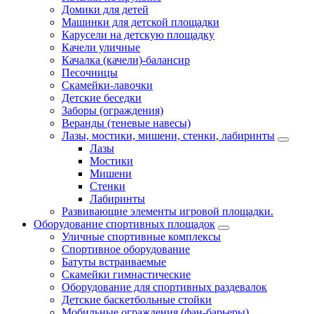
Домики для детей
Машинки для детской площадки
Карусели на детскую площадку
Качели уличные
Качалка (качели)-балансир
Песочницы
Скамейки-лавочки
Детские беседки
Заборы (ограждения)
Веранды (теневые навесы)
Лазы, мостики, мишени, стенки, лабиринты
Лазы
Мостики
Мишени
Стенки
Лабиринты
Развивающие элементы игровой площадки.
Оборудование спортивных площадок
Уличные спортивные комплексы
Спортивное оборудование
Батуты встраиваемые
Скамейки гимнастические
Оборудование для спортивных раздевалок
Детские баскетбольные стойки
Мобильные ограждения (фан-барьеры)