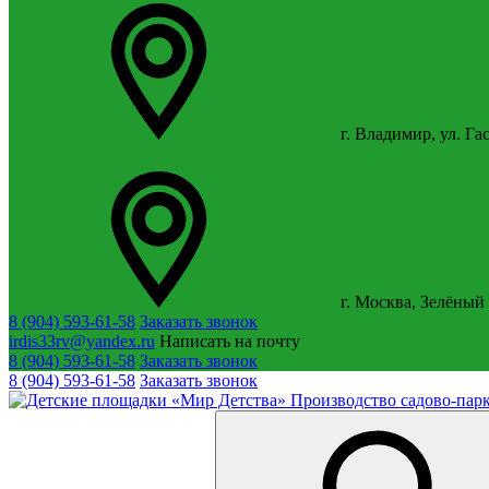
г. Владимир, ул. Га
г. Москва, Зелёный 
8 (904) 593-61-58
Заказать звонок
irdis33rv@yandex.ru
Написать на почту
8 (904) 593-61-58
Заказать звонок
8 (904) 593-61-58
Заказать звонок
Производство садово-парк