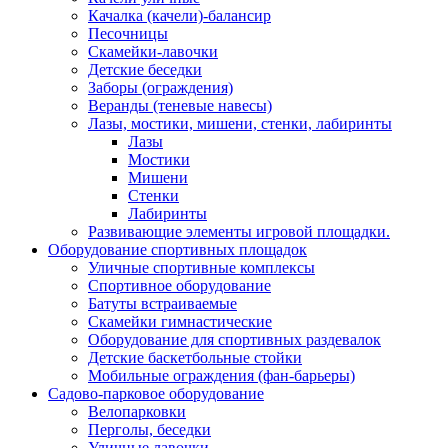
Качалка (качели)-балансир
Песочницы
Скамейки-лавочки
Детские беседки
Заборы (ограждения)
Веранды (теневые навесы)
Лазы, мостики, мишени, стенки, лабиринты
Лазы
Мостики
Мишени
Стенки
Лабиринты
Развивающие элементы игровой площадки.
Оборудование спортивных площадок
Уличные спортивные комплексы
Спортивное оборудование
Батуты встраиваемые
Скамейки гимнастические
Оборудование для спортивных раздевалок
Детские баскетбольные стойки
Мобильные ограждения (фан-барьеры)
Садово-парковое оборудование
Велопарковки
Перголы, беседки
Уличные лавочки