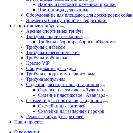
Вазоны из бетона и каменной крошки
Цветочницы деревянные
Оборудование для площадок для дрессировки собак
Элементы благоустройства территории
Спортивные трибуны
Аренда спортивных трибун
Трибуны сборно-разборные
Трибуны сборно-разборные «Эконом»
Трибуны с навесом
Трибуны телескопические
Трибуны мобильные
Кресло VIP
Оборудование для судей
Трибуна с подъемом первого ряда
Трибуна модульная
Сидения для спортзалов, стадионов
Сиденье пластиковое «Лужники»
Сидение пластиковое «Авангард»
Скамейки для спортзалов, стадионов
Скамейки для зрителей
Скамейки для запасных игроков
Ремонт трибун для зрителей
Наши проекты
О компании