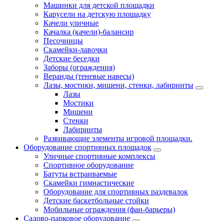
Машинки для детской площадки
Карусели на детскую площадку
Качели уличные
Качалка (качели)-балансир
Песочницы
Скамейки-лавочки
Детские беседки
Заборы (ограждения)
Веранды (теневые навесы)
Лазы, мостики, мишени, стенки, лабиринты
Лазы
Мостики
Мишени
Стенки
Лабиринты
Развивающие элементы игровой площадки.
Оборудование спортивных площадок
Уличные спортивные комплексы
Спортивное оборудование
Батуты встраиваемые
Скамейки гимнастические
Оборудование для спортивных раздевалок
Детские баскетбольные стойки
Мобильные ограждения (фан-барьеры)
Садово-парковое оборудование