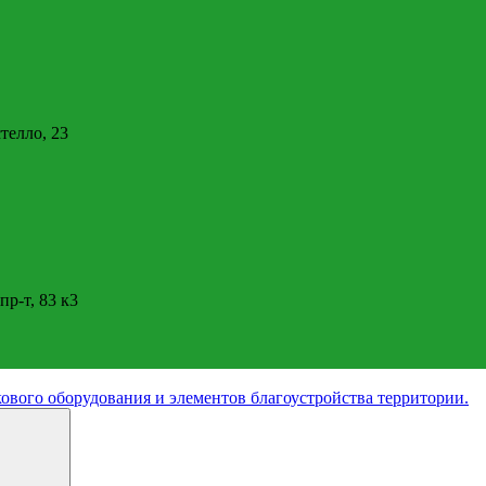
стелло, 23
пр-т, 83 к3
ового оборудования и элементов благоустройства территории.