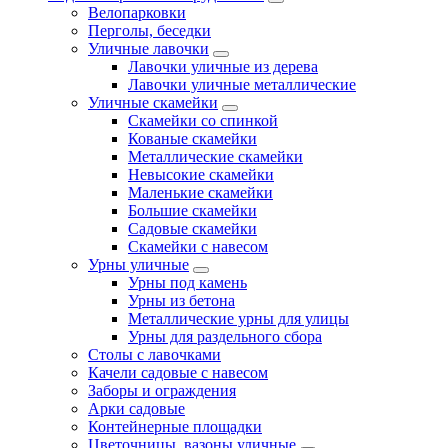
Велопарковки
Перголы, беседки
Уличные лавочки
Лавочки уличные из дерева
Лавочки уличные металлические
Уличные скамейки
Скамейки со спинкой
Кованые скамейки
Металлические скамейки
Невысокие скамейки
Маленькие скамейки
Большие скамейки
Садовые скамейки
Скамейки с навесом
Урны уличные
Урны под камень
Урны из бетона
Металлические урны для улицы
Урны для раздельного сбора
Столы с лавочками
Качели садовые с навесом
Заборы и ограждения
Арки садовые
Контейнерные площадки
Цветочницы, вазоны уличные