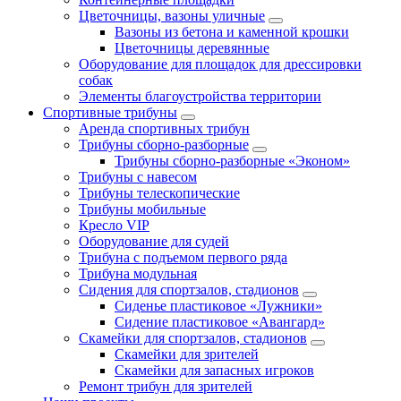
Цветочницы, вазоны уличные
Вазоны из бетона и каменной крошки
Цветочницы деревянные
Оборудование для площадок для дрессировки
собак
Элементы благоустройства территории
Спортивные трибуны
Аренда спортивных трибун
Трибуны сборно-разборные
Трибуны сборно-разборные «Эконом»
Трибуны с навесом
Трибуны телескопические
Трибуны мобильные
Кресло VIP
Оборудование для судей
Трибуна с подъемом первого ряда
Трибуна модульная
Сидения для спортзалов, стадионов
Сиденье пластиковое «Лужники»
Сидение пластиковое «Авангард»
Скамейки для спортзалов, стадионов
Скамейки для зрителей
Скамейки для запасных игроков
Ремонт трибун для зрителей