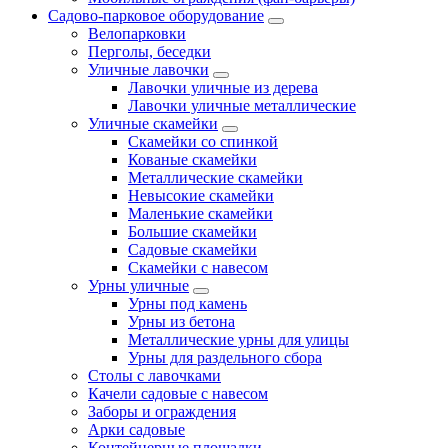
Садово-парковое оборудование
Велопарковки
Перголы, беседки
Уличные лавочки
Лавочки уличные из дерева
Лавочки уличные металлические
Уличные скамейки
Скамейки со спинкой
Кованые скамейки
Металлические скамейки
Невысокие скамейки
Маленькие скамейки
Большие скамейки
Садовые скамейки
Скамейки с навесом
Урны уличные
Урны под камень
Урны из бетона
Металлические урны для улицы
Урны для раздельного сбора
Столы с лавочками
Качели садовые с навесом
Заборы и ограждения
Арки садовые
Контейнерные площадки