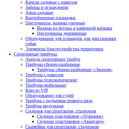
Качели садовые с навесом
Заборы и ограждения
Арки садовые
Контейнерные площадки
Цветочницы, вазоны уличные
Вазоны из бетона и каменной крошки
Цветочницы деревянные
Оборудование для площадок для дрессировки
собак
Элементы благоустройства территории
Спортивные трибуны
Аренда спортивных трибун
Трибуны сборно-разборные
Трибуны сборно-разборные «Эконом»
Трибуны с навесом
Трибуны телескопические
Трибуны мобильные
Кресло VIP
Оборудование для судей
Трибуна с подъемом первого ряда
Трибуна модульная
Сидения для спортзалов, стадионов
Сиденье пластиковое «Лужники»
Сидение пластиковое «Авангард»
Скамейки для спортзалов, стадионов