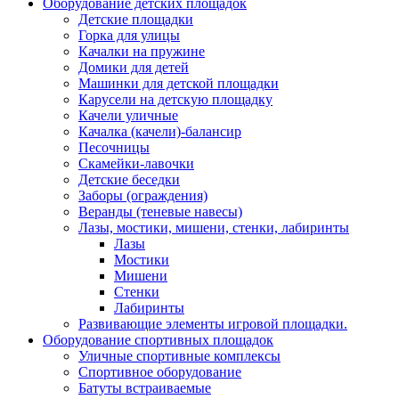
Оборудование детских площадок
Детские площадки
Горка для улицы
Качалки на пружине
Домики для детей
Машинки для детской площадки
Карусели на детскую площадку
Качели уличные
Качалка (качели)-балансир
Песочницы
Скамейки-лавочки
Детские беседки
Заборы (ограждения)
Веранды (теневые навесы)
Лазы, мостики, мишени, стенки, лабиринты
Лазы
Мостики
Мишени
Стенки
Лабиринты
Развивающие элементы игровой площадки.
Оборудование спортивных площадок
Уличные спортивные комплексы
Спортивное оборудование
Батуты встраиваемые