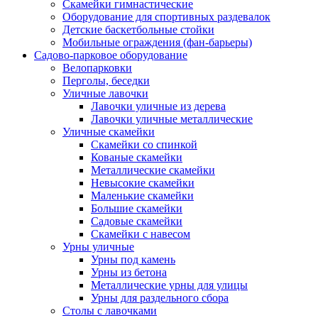
Скамейки гимнастические
Оборудование для спортивных раздевалок
Детские баскетбольные стойки
Мобильные ограждения (фан-барьеры)
Садово-парковое оборудование
Велопарковки
Перголы, беседки
Уличные лавочки
Лавочки уличные из дерева
Лавочки уличные металлические
Уличные скамейки
Скамейки со спинкой
Кованые скамейки
Металлические скамейки
Невысокие скамейки
Маленькие скамейки
Большие скамейки
Садовые скамейки
Скамейки с навесом
Урны уличные
Урны под камень
Урны из бетона
Металлические урны для улицы
Урны для раздельного сбора
Столы с лавочками