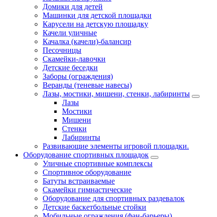
Домики для детей
Машинки для детской площадки
Карусели на детскую площадку
Качели уличные
Качалка (качели)-балансир
Песочницы
Скамейки-лавочки
Детские беседки
Заборы (ограждения)
Веранды (теневые навесы)
Лазы, мостики, мишени, стенки, лабиринты
Лазы
Мостики
Мишени
Стенки
Лабиринты
Развивающие элементы игровой площадки.
Оборудование спортивных площадок
Уличные спортивные комплексы
Спортивное оборудование
Батуты встраиваемые
Скамейки гимнастические
Оборудование для спортивных раздевалок
Детские баскетбольные стойки
Мобильные ограждения (фан-барьеры)